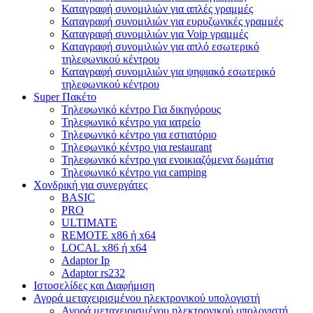
Καταγραφή συνομιλιών για απλές γραμμές
Καταγραφή συνομιλιών για ευρυζωνικές γραμμές
Καταγραφή συνομιλιών για Voip γραμμές
Καταγραφή συνομιλιών για απλό εσωτερικό
τηλεφωνικού κέντρου
Καταγραφή συνομιλιών για ψηφιακό εσωτερικό
τηλεφωνικού κέντρου
Super Πακέτο
Τηλεφωνικό κέντρο Για δικηγόρους
Τηλεφωνικό κέντρο για ιατρείο
Τηλεφωνικό κέντρο για εστιατόριο
Τηλεφωνικό κέντρο για restaurant
Τηλεφωνικό κέντρο για ενοικιαζόμενα δωμάτια
Τηλεφωνικό κέντρο για camping
Χονδρική για συνεργάτες
BASIC
PRO
ULTIMATE
REMOTE x86 ή x64
LOCAL x86 ή x64
Adaptor Ip
Adaptor rs232
Ιστοσελίδες και Διαφήμιση
Αγορά μεταχειρισμένου ηλεκτρονικού υπολογιστή
Αγορά μεταχειρισμένου ηλεκτρονικού υπολογιστή