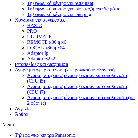
Τηλεφωνικό κέντρο για restaurant
Τηλεφωνικό κέντρο για ενοικιαζόμενα δωμάτια
Τηλεφωνικό κέντρο για camping
Χονδρική για συνεργάτες
BASIC
PRO
ULTIMATE
REMOTE x86 ή x64
LOCAL x86 ή x64
Adaptor Ip
Adaptor rs232
Ιστοσελίδες και Διαφήμιση
Αγορά μεταχειρισμένου ηλεκτρονικού υπολογιστή
Αγορά μεταχειρισμένου ηλεκτρονικού υπολογιστή
(CPU i5)
Αγορά μεταχειρισμένου ηλεκτρονικού υπολογιστή
(CPU i7)
Αγορά μεταχειρισμένου ηλεκτρονικού υπολογιστή (με
2 οθόνες)
Αγγελίες
Άρθρα
Menu
Τηλεφωνικά κέντρα Panasonic