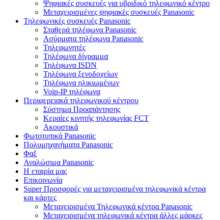
Ψηφιακές συσκευές για υβριδικό τηλεφωνικό κέντρο
Μεταχειρισμένες ψηφιακές συσκευές Panasonic
Τηλεφωνικές συσκευές Panasonic
Σταθερά τηλέφωνα Panasonic
Ασύρματα τηλέφωνα Panasonic
Τηλεφωνητές
Τηλέφωνα δίγραμμα
Τηλέφωνα ISDN
Τηλέφωνα ξενοδοχείων
Τηλέφωνα ηλικιωμένων
Voip-IP τηλέφωνα
Περιφερειακά τηλεφωνικού κέντρου
Σύστημα Προαπάντησης
Κεραίες κινητής τηλεφωνίας FCT
Ακουστικά
Φωτοτυπικά Panasonic
Πολυμηχανήματα Panasonic
Φαξ
Αναλώσιμα Panasonic
Η εταιρία μας
Επικοινωνία
Super Προσφορές για μεταχειρισμένα τηλεφωνικά κέντρα
και κάρτες
Μεταχειρισμένα Τηλεφωνικά κέντρα Panasonic
Μεταχειρισμένα τηλεφωνικά κέντρα άλλες μάρκες