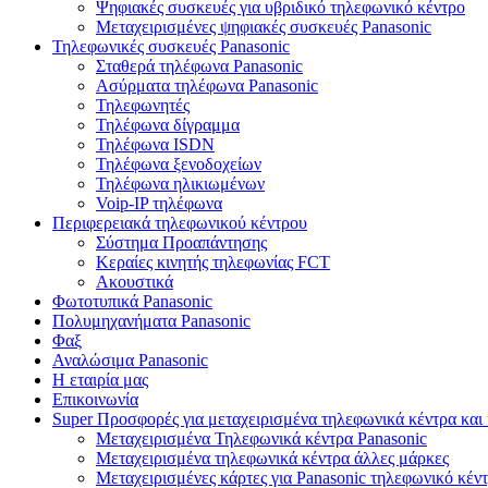
Ψηφιακές συσκευές για υβριδικό τηλεφωνικό κέντρο
Μεταχειρισμένες ψηφιακές συσκευές Panasonic
Τηλεφωνικές συσκευές Panasonic
Σταθερά τηλέφωνα Panasonic
Ασύρματα τηλέφωνα Panasonic
Τηλεφωνητές
Τηλέφωνα δίγραμμα
Τηλέφωνα ISDN
Τηλέφωνα ξενοδοχείων
Τηλέφωνα ηλικιωμένων
Voip-IP τηλέφωνα
Περιφερειακά τηλεφωνικού κέντρου
Σύστημα Προαπάντησης
Κεραίες κινητής τηλεφωνίας FCT
Ακουστικά
Φωτοτυπικά Panasonic
Πολυμηχανήματα Panasonic
Φαξ
Αναλώσιμα Panasonic
Η εταιρία μας
Επικοινωνία
Super Προσφορές για μεταχειρισμένα τηλεφωνικά κέντρα και 
Μεταχειρισμένα Τηλεφωνικά κέντρα Panasonic
Μεταχειρισμένα τηλεφωνικά κέντρα άλλες μάρκες
Μεταχειρισμένες κάρτες για Panasonic τηλεφωνικό κέν