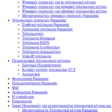
Ψηφιακές συσκευές για ip τηλεφωνικό κέντρο
Ψηφιακές συσκευές για ψηφιακό τηλεφωνικό κέντρο
Ψηφιακές συσκευές για υβριδικό τηλεφωνικό κέντρο
Μεταχειρισμένες ψηφιακές συσκευές Panasonic
Τηλεφωνικές συσκευές Panasonic
Σταθερά τηλέφωνα Panasonic
Ασύρματα τηλέφωνα Panasonic
Τηλεφωνητές
Τηλέφωνα δίγραμμα
Τηλέφωνα ISDN
Τηλέφωνα ξενοδοχείων
Τηλέφωνα ηλικιωμένων
Voip-IP τηλέφωνα
Περιφερειακά τηλεφωνικού κέντρου
Σύστημα Προαπάντησης
Κεραίες κινητής τηλεφωνίας FCT
Ακουστικά
Φωτοτυπικά Panasonic
Πολυμηχανήματα Panasonic
Φαξ
Αναλώσιμα Panasonic
Η εταιρία μας
Επικοινωνία
Super Προσφορές για μεταχειρισμένα τηλεφωνικά κέντρα και 
Μεταχειρισμένα Τηλεφωνικά κέντρα Panasonic