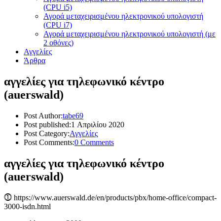
(CPU i5)
Αγορά μεταχειρισμένου ηλεκτρονικού υπολογιστή
(CPU i7)
Αγορά μεταχειρισμένου ηλεκτρονικού υπολογιστή (με
2 οθόνες)
Αγγελίες
Άρθρα
αγγελίες για τηλεφωνικό κέντρο
(auerswald)
Post Author:
tabe69
Post published:
1 Απριλίου 2020
Post Category:
Αγγελίες
Post Comments:
0 Comments
αγγελίες για τηλεφωνικό κέντρο
(auerswald)
⓵ https://www.auerswald.de/en/products/pbx/home-office/compact-
3000-isdn.html