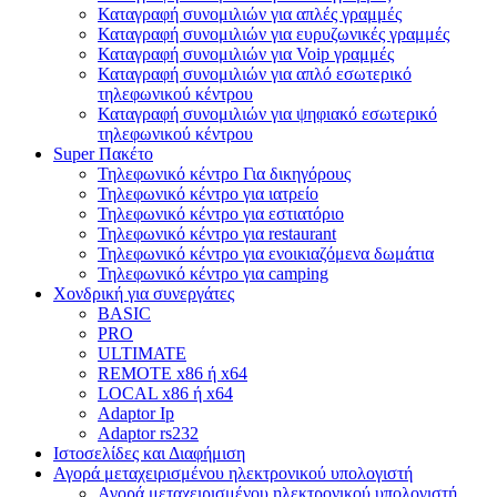
Καταγραφή συνομιλιών για απλές γραμμές
Καταγραφή συνομιλιών για ευρυζωνικές γραμμές
Καταγραφή συνομιλιών για Voip γραμμές
Καταγραφή συνομιλιών για απλό εσωτερικό
τηλεφωνικού κέντρου
Καταγραφή συνομιλιών για ψηφιακό εσωτερικό
τηλεφωνικού κέντρου
Super Πακέτο
Τηλεφωνικό κέντρο Για δικηγόρους
Τηλεφωνικό κέντρο για ιατρείο
Τηλεφωνικό κέντρο για εστιατόριο
Τηλεφωνικό κέντρο για restaurant
Τηλεφωνικό κέντρο για ενοικιαζόμενα δωμάτια
Τηλεφωνικό κέντρο για camping
Χονδρική για συνεργάτες
BASIC
PRO
ULTIMATE
REMOTE x86 ή x64
LOCAL x86 ή x64
Adaptor Ip
Adaptor rs232
Ιστοσελίδες και Διαφήμιση
Αγορά μεταχειρισμένου ηλεκτρονικού υπολογιστή
Αγορά μεταχειρισμένου ηλεκτρονικού υπολογιστή