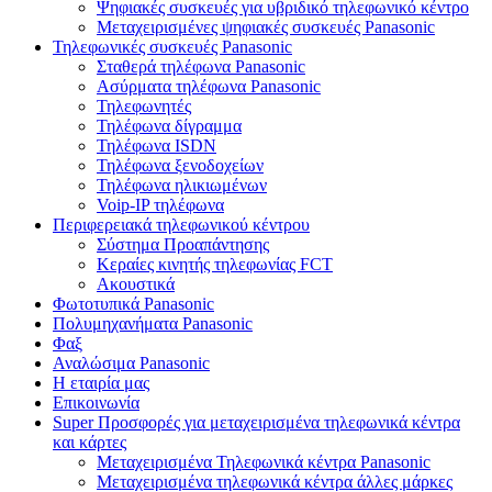
Ψηφιακές συσκευές για υβριδικό τηλεφωνικό κέντρο
Μεταχειρισμένες ψηφιακές συσκευές Panasonic
Τηλεφωνικές συσκευές Panasonic
Σταθερά τηλέφωνα Panasonic
Ασύρματα τηλέφωνα Panasonic
Τηλεφωνητές
Τηλέφωνα δίγραμμα
Τηλέφωνα ISDN
Τηλέφωνα ξενοδοχείων
Τηλέφωνα ηλικιωμένων
Voip-IP τηλέφωνα
Περιφερειακά τηλεφωνικού κέντρου
Σύστημα Προαπάντησης
Κεραίες κινητής τηλεφωνίας FCT
Ακουστικά
Φωτοτυπικά Panasonic
Πολυμηχανήματα Panasonic
Φαξ
Αναλώσιμα Panasonic
Η εταιρία μας
Επικοινωνία
Super Προσφορές για μεταχειρισμένα τηλεφωνικά κέντρα
και κάρτες
Μεταχειρισμένα Τηλεφωνικά κέντρα Panasonic
Μεταχειρισμένα τηλεφωνικά κέντρα άλλες μάρκες