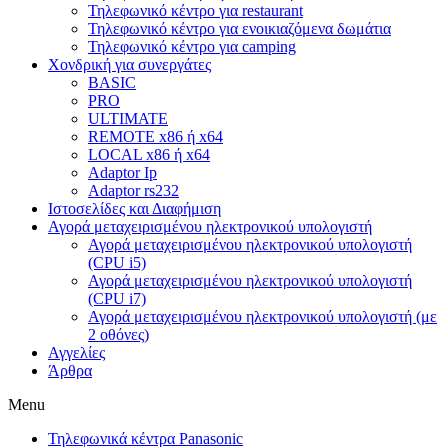
Τηλεφωνικό κέντρο για restaurant
Τηλεφωνικό κέντρο για ενοικιαζόμενα δωμάτια
Τηλεφωνικό κέντρο για camping
Χονδρική για συνεργάτες
BASIC
PRO
ULTIMATE
REMOTE x86 ή x64
LOCAL x86 ή x64
Adaptor Ip
Adaptor rs232
Ιστοσελίδες και Διαφήμιση
Αγορά μεταχειρισμένου ηλεκτρονικού υπολογιστή
Αγορά μεταχειρισμένου ηλεκτρονικού υπολογιστή
(CPU i5)
Αγορά μεταχειρισμένου ηλεκτρονικού υπολογιστή
(CPU i7)
Αγορά μεταχειρισμένου ηλεκτρονικού υπολογιστή (με
2 οθόνες)
Αγγελίες
Άρθρα
Menu
Τηλεφωνικά κέντρα Panasonic